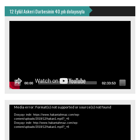
12 Eylül Askeri Darbesinin 40.yılı dolayısıyla
Video
oynatıcı
00:00
02:33:53
Video
Media error: Format(s) not supported or source(s) not found
oynatıcı
Dosyayı indir: https://www.hakantahmaz.com/wp-
content/uploads/2019/12/hakan1.mp4?_=6
Dosyayı indir: http://www.hakantahmaz.com/wp-
content/uploads/2019/12/hakan1.mp4?_=6