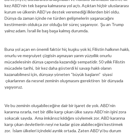
kez ABD’nin tek başına kalmasına yol açtı. Açıktan hiçbir uluslararası
kurum ve ülkenin ABD’ye destek veremediği ilklerden biri oldu.
Dünya da zaman içinde ne türden gelişmelerin yaşanacağını
kestirmenin oldukça zor olduğu bir süreç yaşanıyor. Şu an Trump
yalnız adam. İsrail ile baş başa kalmış durumda.
Buna yol açan en önemli faktör hiç kuşku yok ki, Filistin halkının haklı,
onurlu ve meşruiyet çizgisin aşmayan yarım yüzyıllık onurlu
mücadelesinin dünya çapında kazandığı sempatidir. 50 yıllık Filistin
mücadele tarihi, bir kez daha gösterdi ki savaşı haklı olanın
kazanabilmesi için, dünyayı yöneten “büyük başların” siyasi
çıkarlarının da nesnel zeminin oluşmasını gerektiren bir dünyada
yaşıyoruz.
Ve bu zeminin oluşabileceğine dair bir işaret de yok. ABD’nin
kararına ısrarla, net bir dille karşı çıkan ülke sayısı ABD’nin işini zora
sokacak sayıda. Ama imkânsız kıldığını söylemek zor. ABD kararına
karşı çıkan devletlerin neyi ne kadar göze alabileceğini kestirmek
zor. İslam ülkeleri içindeki ayrılık ortada. Zaten ABD’yi bu durum