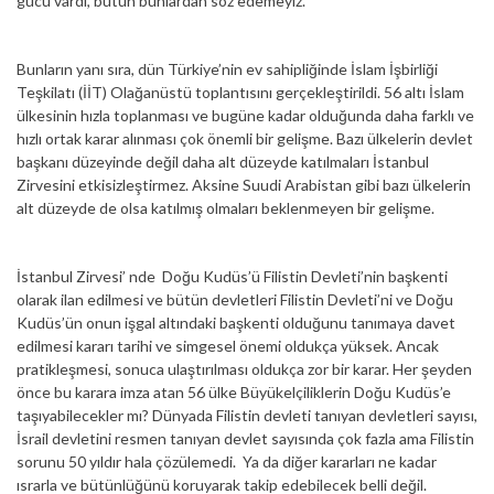
gücü vardı, bütün bunlardan söz edemeyiz.
Bunların yanı sıra, dün Türkiye’nin ev sahipliğinde İslam İşbirliği
Teşkilatı (İİT) Olağanüstü toplantısını gerçekleştirildi. 56 altı İslam
ülkesinin hızla toplanması ve bugüne kadar olduğunda daha farklı ve
hızlı ortak karar alınması çok önemli bir gelişme. Bazı ülkelerin devlet
başkanı düzeyinde değil daha alt düzeyde katılmaları İstanbul
Zirvesini etkisizleştirmez. Aksine Suudi Arabistan gibi bazı ülkelerin
alt düzeyde de olsa katılmış olmaları beklenmeyen bir gelişme.
İstanbul Zirvesi’ nde Doğu Kudüs’ü Filistin Devleti’nin başkenti
olarak ilan edilmesi ve bütün devletleri Filistin Devleti’ni ve Doğu
Kudüs’ün onun işgal altındaki başkenti olduğunu tanımaya davet
edilmesi kararı tarihi ve simgesel önemi oldukça yüksek. Ancak
pratikleşmesi, sonuca ulaştırılması oldukça zor bir karar. Her şeyden
önce bu karara imza atan 56 ülke Büyükelçiliklerin Doğu Kudüs’e
taşıyabilecekler mı? Dünyada Filistin devleti tanıyan devletleri sayısı,
İsrail devletini resmen tanıyan devlet sayısında çok fazla ama Filistin
sorunu 50 yıldır hala çözülemedi. Ya da diğer kararları ne kadar
ısrarla ve bütünlüğünü koruyarak takip edebilecek belli değil.