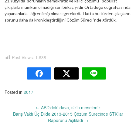
21.Yüzyılda sorunların demokratik ve kalıcı çözümü popülist
çıkışlarla mümkün olmadığı son birkaç yıldır Ortadoğu coğrafyasında
yaşananlarla öğrenilmiş olması gerekirdi. Hatta bu türden çıkışların
sorunu daha da kronikleştirdiğini Çözüm Süreci ’nde gördük.
Post Views:
1.638
Posted in
2017
Yazı
←
ABD’deki dava, sizin meseleniz
dolaşımı
Barış Vakfı Üç Dilde 2013-2015 Çözüm Sürecinde STK’lar
Raporunu Açıkladı
→