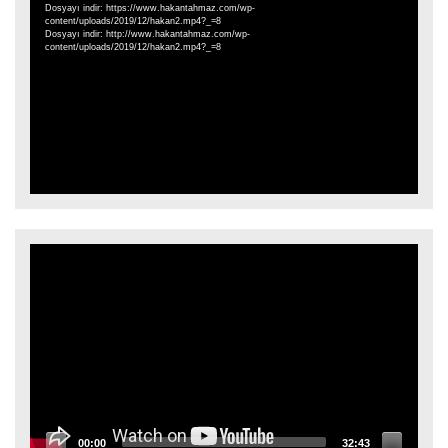
oynatıcı
Dosyayı indir: https://www.hakantahmaz.com/wp-
content/uploads/2019/12/hakan2.mp4?_=8
Dosyayı indir: http://www.hakantahmaz.com/wp-
content/uploads/2019/12/hakan2.mp4?_=8
Video
oynatıcı
00:00
32:43