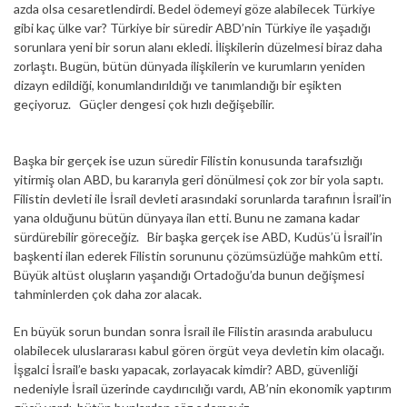
azda olsa cesaretlendirdi. Bedel ödemeyi göze alabilecek Türkiye
gibi kaç ülke var? Türkiye bir süredir ABD’nin Türkiye ile yaşadığı
sorunlara yeni bir sorun alanı ekledi. İlişkilerin düzelmesi biraz daha
zorlaştı. Bugün, bütün dünyada ilişkilerin ve kurumların yeniden
dizayn edildiği, konumlandırıldığı ve tanımlandığı bir eşikten
geçiyoruz. Güçler dengesi çok hızlı değişebilir.
Başka bir gerçek ise uzun süredir Filistin konusunda tarafsızlığı
yitirmiş olan ABD, bu kararıyla geri dönülmesi çok zor bir yola saptı.
Filistin devleti ile İsrail devleti arasındaki sorunlarda tarafının İsrail’in
yana olduğunu bütün dünyaya ilan etti. Bunu ne zamana kadar
sürdürebilir göreceğiz. Bir başka gerçek ise ABD, Kudüs’ü İsrail’in
başkenti ilan ederek Filistin sorununu çözümsüzlüğe mahkûm etti.
Büyük altüst oluşların yaşandığı Ortadoğu’da bunun değişmesi
tahminlerden çok daha zor alacak.
En büyük sorun bundan sonra İsrail ile Filistin arasında arabulucu
olabilecek uluslararası kabul gören örgüt veya devletin kim olacağı.
İşgalci İsrail’e baskı yapacak, zorlayacak kimdir? ABD, güvenliği
nedeniyle İsrail üzerinde caydırıcılığı vardı, AB’nin ekonomik yaptırım