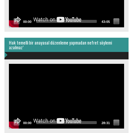
00:00
43:05
Hak temelli bir anayasal düzenleme yapmadan nefret söylemi
azalmaz’
Video
oynatıcı
00:00
28:31