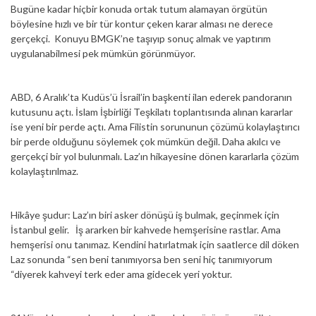
Bugüne kadar hiçbir konuda ortak tutum alamayan örgütün
böylesine hızlı ve bir tür kontur çeken karar alması ne derece
gerçekçi. Konuyu BMGK’ne taşıyıp sonuç almak ve yaptırım
uygulanabilmesi pek mümkün görünmüyor.
ABD, 6 Aralık’ta Kudüs’ü İsrail’in başkenti ilan ederek pandoranın
kutusunu açtı. İslam İşbirliği Teşkilatı toplantısında alınan kararlar
ise yeni bir perde açtı. Ama Filistin sorununun çözümü kolaylaştırıcı
bir perde olduğunu söylemek çok mümkün değil. Daha akılcı ve
gerçekçi bir yol bulunmalı. Laz’ın hikayesine dönen kararlarla çözüm
kolaylaştırılmaz.
Hikâye şudur: Laz’ın biri asker dönüşü iş bulmak, geçinmek için
İstanbul gelir. İş ararken bir kahvede hemşerisine rastlar. Ama
hemşerisi onu tanımaz. Kendini hatırlatmak için saatlerce dil döken
Laz sonunda “sen beni tanımıyorsa ben seni hiç tanımıyorum
“diyerek kahveyi terk eder ama gidecek yeri yoktur.