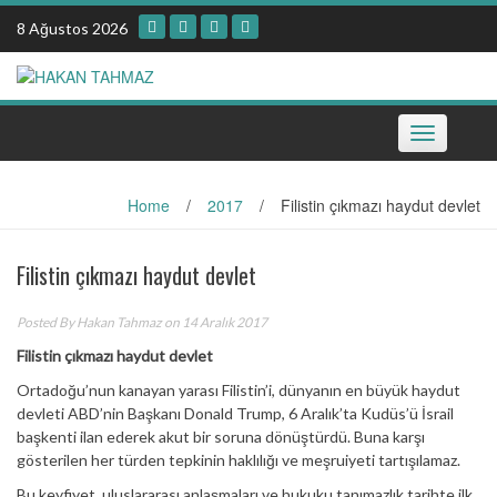
Skip
8 Ağustos 2026
to
content
Toggle
navigation
Home
/
2017
/
Filistin çıkmazı haydut devlet
Filistin çıkmazı haydut devlet
Posted By
Hakan Tahmaz
on 14 Aralık 2017
Filistin çıkmazı haydut devlet
Ortadoğu’nun kanayan yarası Filistin’i, dünyanın en büyük haydut
devleti ABD’nin Başkanı Donald Trump, 6 Aralık’ta Kudüs’ü İsrail
başkenti ilan ederek akut bir soruna dönüştürdü. Buna karşı
gösterilen her türden tepkinin haklılığı ve meşruiyeti tartışılamaz.
Bu keyfiyet, uluslararası anlaşmaları ve hukuku tanımazlık tarihte ilk