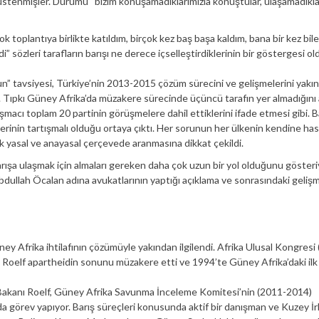
 üstenmişler. Durumu “bizim konuşamadıklarımızla konuştular, ulaşamadıkla
toplantıya birlikte katıldım, birçok kez baş başa kaldım, bana bir kez bil
 sözleri tarafların barışı ne derece içselleştirdiklerinin bir göstergesi o
” tavsiyesi, Türkiye’nin 2013-2015 çözüm sürecini ve gelişmelerini yakı
ldu. Tıpkı Güney Afrika’da müzakere sürecinde üçüncü tarafın yer almadığını
şmacı toplam 20 partinin görüşmelere dahil ettiklerini ifade etmesi gibi. B
erinin tartışmalı olduğu ortaya çıktı. Her sorunun her ülkenin kendine has
ak yasal ve anayasal çerçevede aranmasına dikkat çekildi.
ışa ulaşmak için almaları gereken daha çok uzun bir yol olduğunu gösteri
ullah Öcalan adına avukatlarının yaptığı açıklama ve sonrasındaki gelişm
ey Afrika ihtilafının çözümüyle yakından ilgilendi. Afrika Ulusal Kongresi
, Roelf apartheidin sonunu müzakere etti ve 1994’te Güney Afrika’daki ilk
kanı Roelf, Güney Afrika Savunma İnceleme Komitesi’nin (2011-2014)
ında görev yapıyor. Barış süreçleri konusunda aktif bir danışman ve Kuzey İr