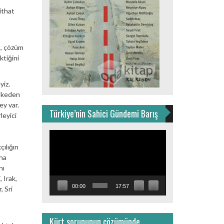
ithat
n, çözüm
ktiğini
yiz.
ülkeden
ey var.
Türkiye’nin Sahici Gündemi Barış
leyici
Video
oynatıcı
çılığın
aha
nı
 Irak,
00:00
17:57
 Sri
Kürt sorununun çözümünde