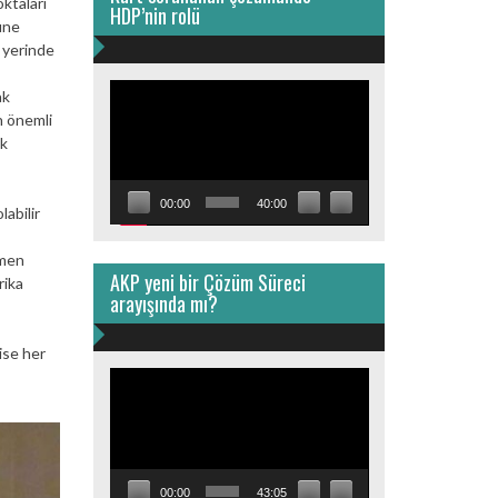
ktaları
HDP’nin rolü
üne
e yerinde
Video
ak
oynatıcı
n önemli
ak
00:00
40:00
abilir
ğmen
AKP yeni bir Çözüm Süreci
rika
arayışında mı?
ise her
Video
oynatıcı
00:00
43:05