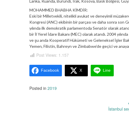
Lanka, Ruanda, Burundi, Irak, Kosova, Bask Bölgesi, Guy
MOHAMMED BHABHA KİMDİR:
Eski bir Milletvekili, nitelikli avukat ve deneyimli müz
Kongresi (ANC) ekibinin bir parçası ve daha sonra son Gün
yılında ilk demokratik parlamentoda Senatör olarak atan
bir İl Yerel İdare Bakanı (MEC) olarak atandı. 2004 yılınd
ve şu anda Kooperatif Hükümeti ve Geleneksel İşler Ba
Yemen, Filistin, Bahreyn ve Zimbabwe’de geçici ve anayasa
Post Views:
1.157
Facebook
X
Line
Posted in
2019
Yazı
İstanbul se
dolaşımı