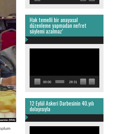
Hak temelli bir anayasal
düzenleme yapmadan nefret
söylemi azalmaz’
Video
oynatıcı
00:00
28:31
12 Eylül Askeri Darbesinin 40.yılı
dolayısıyla
toplum
Video