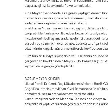
kurumları, Güney Afrika’da güvenin tesisinde önemli rol
ulaştılar, işimizi kolaylaştılar” diye tanımladılar.
Yine Meyer “ben Mandele ile görev yaptığım dönem birçok 
neden bunu yaptınız, ne istediniz demedi, ima dahi etmedi”
kadar güven sağlamanın önemini gösterdi.
Bhabha’nın “çözüm sürecinde medyayı mutlaka uzak tutun
takip ettikleri anlaşılıyor. Bu ezber bozan bir tavsiye o
müzakerenin belli aşamasında, gözlemci olarak değil tartı
sürecin de çözüm için üçüncü göz, üçüncü taraf şart sözl
çözümünün karşılıklı güveni geliştirerek, keyfiyetten uz
Tüm bunlar Türkiye siyasetinin ve STK’larının önünde bar
çerçeveden bakıldığında 6 Mayıs 2019 Pazartesi günü Abd
kıymeti daha gerçekçi anlaşılabilir.
.
ROELF MEYER KİMDİR:
Ulusal Parti Hükümeti Baş Müzakerecisi olarak Roelf, Gün
Baş Müzakerecisi, mevkidaşı Cyril Ramaphosa ile birlikte
demokratik seçimlere yol açmaya yardımcı oldu.
Cumhurbaşkanı Nelson Mandela Kabinesinde Anayasa Ba
başkanlığını yaptı ve şu anda çeşitli şirketlerin kurullar