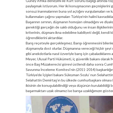
Güney Afrika deneyimi ile Kürt sorunu başlığı altında top
paylaşmak istiyorum. Her iki konuşmacının geçmişlerini 
sonsuz inanmalarının buna yol açtığını vurgulamaları ve ka
kullanmaları çağrısı yapmaları Türkiye’nin halini kavradıkl
Başarının sırrının, düşmanın homojen olmadığını ve diyal
gerektiği gerçeğin de saklı olduğunu ve insan ilişkileri
kriterinin, düşmanı ikna edebilme kabiliyeti değil, kendi 
öğrendiklerini aktardılar.
Barış reçeteyle gerçekleşmez. Barışı öğrenmesini bilenle
düşmanıyla dost olurlar. Düşmanına vereceği hiçbir şeyi 
gibi anekdotlarla nasıl özveriyle barış için çabaladıklarını 
Meyer, Ulusal Parti Hükümeti, iç güvenlik bakanı olarak 
önce Baş Müzakerecisi görevi üstlendi daha sonra Cum
Savunma İnceleme Komitesi’nin (2011-2014) başkanlığın
Türkiye’de İçişleri bakanı Süleyman Soylu’ nun Selahat
Selahattin Demirtaş’ın bu ülkede cumhurbaşkanı olması k
ikisinin de konuşulabilindiği veya düşünün kurulabildiği
başarmaktan uzak olmamız ise barışa uzaklığımızın göster