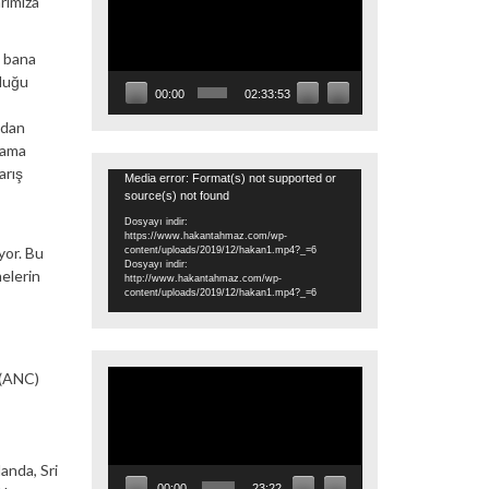
rımıza
oynatıcı
e bana
lduğu
00:00
02:33:53
ndan
 ama
arış
Video
Media error: Format(s) not supported or
source(s) not found
oynatıcı
Dosyayı indir:
https://www.hakantahmaz.com/wp-
yor. Bu
content/uploads/2019/12/hakan1.mp4?_=6
Dosyayı indir:
elerin
http://www.hakantahmaz.com/wp-
content/uploads/2019/12/hakan1.mp4?_=6
Video
 (ANC)
oynatıcı
landa, Sri
00:00
23:22