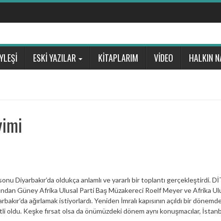
YLEŞİ
ESKİ YAZILAR
KİTAPLARIM
VİDEO
HALKIN N
yimi
nu Diyarbakır’da oldukça anlamlı ve yararlı bir toplantı gerçekleştirdi. 
rından Güney Afrika Ulusal Parti Baş Müzakereci Roelf Meyer ve Afrika Ul
ır’da ağırlamak istiyorlardı. Yeniden İmralı kapısının açıldı bir dönemd
li oldu. Keşke fırsat olsa da önümüzdeki dönem aynı konuşmacılar, İstanb