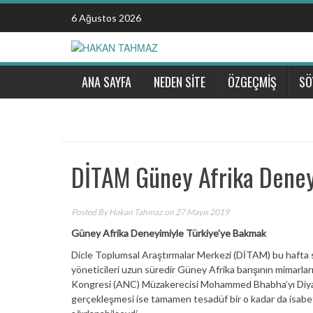
Skip
6 Ağustos 2026
to
content
ANA SAYFA
NEDEN SİTE
ÖZGEÇMİŞ
SÖ
DİTAM Güney Afrika Dene
Posted By
Hakan Tahmaz
on 27 Mayıs 2019
Güney Afrika Deneyimiyle Türkiye’ye Bakmak
Dicle Toplumsal Araştırmalar Merkezi (DİTAM) bu hafta so
yöneticileri uzun süredir Güney Afrika barışının mimarla
Kongresi (ANC) Müzakerecisi Mohammed Bhabha’yı Diyarbak
gerçekleşmesi ise tamamen tesadüf bir o kadar da isabet