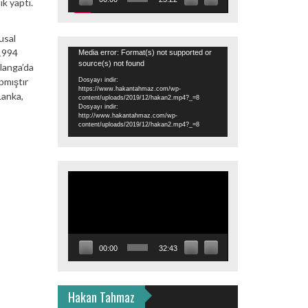
k yaptı.
usal
Video
 1994
Media error: Format(s) not supported or
source(s) not found
oynatıcı
langa’da
pmıştır
Dosyayı indir:
https://www.hakantahmaz.com/wp-
Lanka,
content/uploads/2019/12/hakan2.mp4?_=8
Dosyayı indir:
http://www.hakantahmaz.com/wp-
content/uploads/2019/12/hakan2.mp4?_=8
Video
oynatıcı
00:00
32:43
Hakan Tahmaz