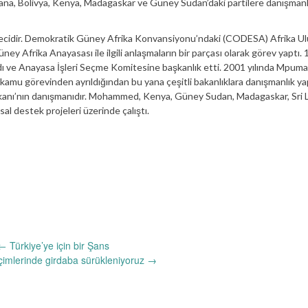
ana, Bolivya, Kenya, Madagaskar ve Güney Sudan’daki partilere danışmanlı
akerecidir. Demokratik Güney Afrika Konvansiyonu’ndaki (CODESA) Afrika Ul
ey Afrika Anayasası ile ilgili anlaşmaların bir parçası olarak görev yaptı.
dı ve Anayasa İşleri Seçme Komitesine başkanlık etti. 2001 yılında Mpuma
a kamu görevinden ayrıldığından bu yana çeşitli bakanlıklara danışmanlık ya
kanı’nın danışmanıdır. Mohammed, Kenya, Güney Sudan, Madagaskar, Sri 
l destek projeleri üzerinde çalıştı.
←
Türkiye’ye için bir Şans
çimlerinde girdaba sürükleniyoruz
→