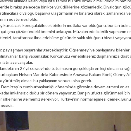
lantıda aklımda kalan veya işte tamda bu bize örnek olmalı dediğim bazı no
geride bırakıp geleceğe birlikte yürüdüklerine gözlemledik. Diyaloğun güc
tılımcılara diyaloğu başarıya ulaştırmanın iyi bir aracı olarak, zamanında v
arının göstergesi oldu.
og kurulacak, konuşulabilecek birilerin mutlaka var olduğunu, bunları bulm
nin çatışma çözümündeki önemini anlatıyor. Müzakerede liderlik yapmanın e
kitlenizi, taraftarınızı ikna edebilme gücünde saklı olduğunu bizzat yaşayar
r, paylaşmayı başaranlar gerçekleştirir. Öğrenmeyi ve paylaşmayı bilenler
olmayanlar barış yapamazlar. Korkunuzu yenebilirseniz düşmanınızla dost ol
anlatmaya çalıştılar.
Mandela’nın 27 yıl cezaevinde tutulmasını gerçekleştiren kişi olmasına ra
hurbaşkanı Nelson Mandela Kabinesinde Anayasa Bakanı Roelf, Güney Af
ı yürütmüş olması bu yaklaşımın sonucu olsa gerek.
tin Demirtaş’ın cumhurbaşkanlığı döneminde görevine devam etmesi en az
adar imkânsız olduğu bir dönem yaşıyoruz. Barışın ufukta görünmesi için 
 bir ülke haline gelmemiz gerekiyor. Türkiye’nin normalleşmesi demek. Bunu
gesidir.