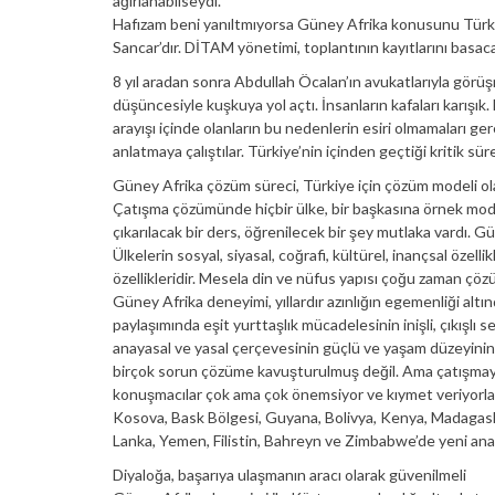
ağırlanabilseydi.
Hafızam beni yanıltmıyorsa Güney Afrika konusunu Türkiy
Sancar’dır. DİTAM yönetimi, toplantının kayıtlarını basac
8 yıl aradan sonra Abdullah Öcalan’ın avukatlarıyla görüş
düşüncesiyle kuşkuya yol açtı. İnsanların kafaları karış
arayışı içinde olanların bu nedenlerin esiri olmamaları ge
anlatmaya çalıştılar. Türkiye’nin içinden geçtiği kritik sür
Güney Afrika çözüm süreci, Türkiye için çözüm modeli olabil
Çatışma çözümünde hiçbir ülke, bir başkasına örnek mode
çıkarılacak bir ders, öğrenilecek bir şey mutlaka vardı.
Ülkelerin sosyal, siyasal, coğrafi, kültürel, inançsal özelli
özellikleridir. Mesela din ve nüfus yapısı çoğu zaman çözüm
Güney Afrika deneyimi, yıllardır azınlığın egemenliği alt
paylaşımında eşit yurttaşlık mücadelesinin inişli, çıkışlı
anayasal ve yasal çerçevesinin güçlü ve yaşam düzeyinin ol
birçok sorun çözüme kavuşturulmuş değil. Ama çatışmayı, ı
konuşmacılar çok ama çok önemsiyor ve kıymet veriyorlar
Kosova, Bask Bölgesi, Guyana, Bolivya, Kenya, Madaga
Lanka, Yemen, Filistin, Bahreyn ve Zimbabwe’de yeni an
Diyaloğa, başarıya ulaşmanın aracı olarak güvenilmeli