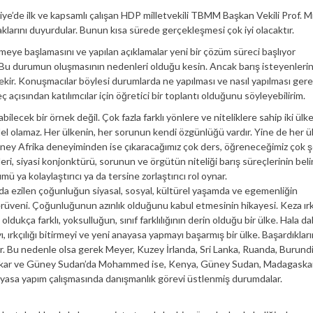
e’de ilk ve kapsamlı çalışan HDP milletvekili TBMM Başkan Vekili Prof. M
aklarını duyurdular. Bunun kısa sürede gerçekleşmesi çok iyi olacaktır.
meye başlamasını ve yapılan açıklamalar yeni bir çözüm süreci başlıyor
ık. Bu durumun oluşmasının nedenleri olduğu kesin. Ancak barış isteyenleri
rekir. Konuşmacılar böylesi durumlarda ne yapılması ve nasıl yapılması gere
eç açısından katılımcılar için öğretici bir toplantı olduğunu söyleyebilirim.
ecek bir örnek değil. Çok fazla farklı yönlere ve niteliklere sahip iki ülke
l olamaz. Her ülkenin, her sorunun kendi özgünlüğü vardır. Yine de her 
 Güney Afrika deneyiminden ise çıkaracağımız çok ders, öğreneceğimiz çok ş
kleri, siyasi konjonktürü, sorunun ve örgütün niteliği barış süreçlerinin belir
ü ya kolaylaştırıcı ya da tersine zorlaştırıcı rol oynar.
ında ezilen çoğunluğun siyasal, sosyal, kültürel yaşamda ve egemenliğin
 serüveni. Çoğunluğunun azınlık olduğunu kabul etmesinin hikayesi. Keza ırk
dukça farklı, yoksulluğun, sınıf farklılığının derin olduğu bir ülke. Hala d
rkçılığı bitirmeyi ve yeni anayasa yapmayı başarmış bir ülke. Başardıkları
. Bu nedenle olsa gerek Meyer, Kuzey İrlanda, Sri Lanka, Ruanda, Burundi,
skar ve Güney Sudan’da Mohammed ise, Kenya, Güney Sudan, Madagaskar,
ayasa yapım çalışmasında danışmanlık görevi üstlenmiş durumdalar.