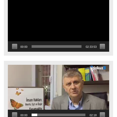
oynatıcı
00:00
02:33:53
Video
oynatıcı
00:00
02:18