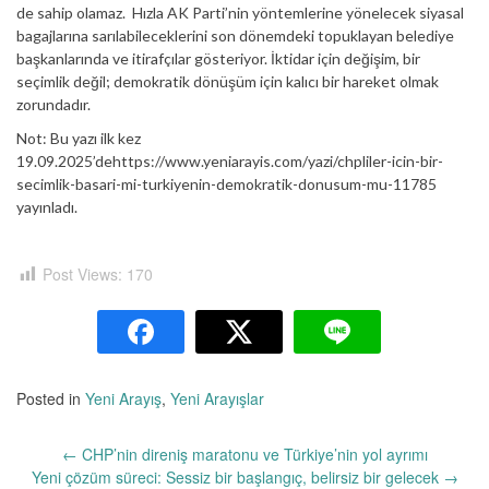
de sahip olamaz. Hızla AK Parti’nin yöntemlerine yönelecek siyasal
bagajlarına sarılabileceklerini son dönemdeki topuklayan belediye
başkanlarında ve itirafçılar gösteriyor. İktidar için değişim, bir
seçimlik değil; demokratik dönüşüm için kalıcı bir hareket olmak
zorundadır.
Not: Bu yazı ilk kez
19.09.2025’dehttps://www.yeniarayis.com/yazi/chpliler-icin-bir-
secimlik-basari-mi-turkiyenin-demokratik-donusum-mu-11785
yayınladı.
Post Views:
170
Posted in
Yeni Arayış
,
Yeni Arayışlar
Yazı
←
CHP’nin direniş maratonu ve Türkiye’nin yol ayrımı
dolaşımı
Yeni çözüm süreci: Sessiz bir başlangıç, belirsiz bir gelecek
→