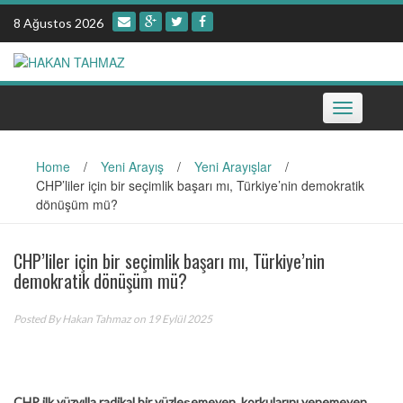
Skip
8 Ağustos 2026
to
content
Toggle
navigation
Home
/
Yeni Arayış
/
Yeni Arayışlar
/
CHP’liler için bir seçimlik başarı mı, Türkiye’nin demokratik
dönüşüm mü?
CHP’liler için bir seçimlik başarı mı, Türkiye’nin
demokratik dönüşüm mü?
Posted By
Hakan Tahmaz
on 19 Eylül 2025
CHP ilk yüzyılla radikal bir yüzleşemeyen, korkularını yenemeyen,