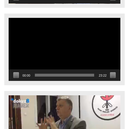
Video
oynatıcı
00:00
23:22
Video
oynatıcı