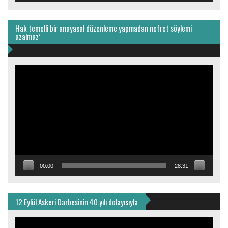
Hak temelli bir anayasal düzenleme yapmadan nefret söylemi
azalmaz’
Video
oynatıcı
00:00
28:31
12 Eylül Askeri Darbesinin 40.yılı dolayısıyla
Video