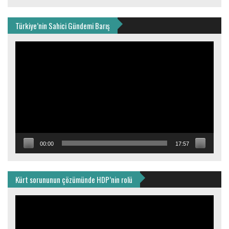
Türkiye’nin Sahici Gündemi Barış
Video
oynatıcı
00:00
17:57
Kürt sorununun çözümünde HDP’nin rolü
Video
oynatıcı