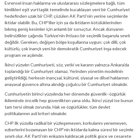
Evrensel insan haklarına ve uluslararası sözleşmelere bağlı, tüm
kimlikleri eşit yurttaşlık temelinde kucaklayan yeni bir Cumhuriyet
hedefinden uzak bir CHP, çözülen AK Parti’nin yerine seçimlerde
iktidar olabilir. Bu, CHP’liler için ya da iktidarın kötülüklerinden
bıkmış geniş kesimler için anlamlı bir sonuçtur. Ancak dünyanın
belirsizlikler çağında Türkiye’nin ihtiyacı bir seçimlik başarıyla sınırlı
değildir. Gereken, değişen bölge koşullarına uygun; çok dilli, çok
kültürlü, çok inançlı yeni bir demokratik Cumhuriyet inşa edecek
program ve açılımdır.
İkinci yüzyılın Cumhuriyeti, söz, yetki ve kararın yalnızca Ankara’da
toplandığı bir Cumhuriyet olamaz. Yerinden yönetim modelinin
geliştirildiği, herkesin inançsal, kültürel, siyasal ve dilsel haklarının
anayasal güvence altına alındığı çoğulcu bir Cumhuriyet olmalıdır.
Cumhuriyetin birinci yüzyılında her dönemde güvenlik–özgürlük
ikileminde öncelik hep güvenlikten yana oldu. İkinci yüzyıl ise bunun
tam tersi olmak zorunda. Hak ve özgürlükler, tüm devlet
politikalarının asli kriteri olmalıdır.
CHP ilk yüzyılla radikal bir yüzleşemeyen, korkularını yenemeyen,
ezberlerini bozamayan bir CHP’nin iktidarda kalma süresi bir seçimle
sınırlı olur. AK Parti’nin enkazını kaldıracak politik güce ve cesarete