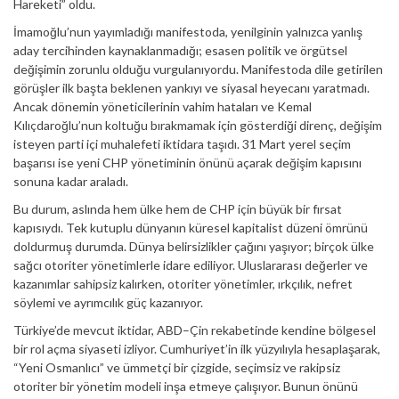
Hareketi” oldu.
İmamoğlu’nun yayımladığı manifestoda, yenilginin yalnızca yanlış
aday tercihinden kaynaklanmadığı; esasen politik ve örgütsel
değişimin zorunlu olduğu vurgulanıyordu. Manifestoda dile getirilen
görüşler ilk başta beklenen yankıyı ve siyasal heyecanı yaratmadı.
Ancak dönemin yöneticilerinin vahim hataları ve Kemal
Kılıçdaroğlu’nun koltuğu bırakmamak için gösterdiği direnç, değişim
isteyen parti içi muhalefeti iktidara taşıdı. 31 Mart yerel seçim
başarısı ise yeni CHP yönetiminin önünü açarak değişim kapısını
sonuna kadar araladı.
Bu durum, aslında hem ülke hem de CHP için büyük bir fırsat
kapısıydı. Tek kutuplu dünyanın küresel kapitalist düzeni ömrünü
doldurmuş durumda. Dünya belirsizlikler çağını yaşıyor; birçok ülke
sağcı otoriter yönetimlerle idare ediliyor. Uluslararası değerler ve
kazanımlar sahipsiz kalırken, otoriter yönetimler, ırkçılık, nefret
söylemi ve ayrımcılık güç kazanıyor.
Türkiye’de mevcut iktidar, ABD–Çin rekabetinde kendine bölgesel
bir rol açma siyaseti izliyor. Cumhuriyet’in ilk yüzyılıyla hesaplaşarak,
“Yeni Osmanlıcı” ve ümmetçi bir çizgide, seçimsiz ve rakipsiz
otoriter bir yönetim modeli inşa etmeye çalışıyor. Bunun önünü