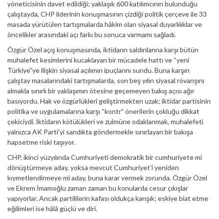
yöneticisinin davet edildiği; yaklaşık 600 katılımcının bulunduğu
çalıştayda, CHP liderinin konuşmasının çizdiği politik çerçeve ile 33
masada yürütülen tartışmalarda hâkim olan siyasal duyarlılıklar ve
öncelikler arasındaki açı farkı bu sonuca varmamı sağladı.
Özgür Özel açış konuşmasında, iktidarın saldırılarına karşı bütün
muhalefet kesimlerini kucaklayan bir mücadele hattı ve “yeni
Türkiye”ye ilişkin siyasal açılımın ipuçlarını sundu. Buna karşın
çalıştay masalarındaki tartışmalarda, son beş yılın siyasal rövanşını
almakla sınırlı bir yaklaşımın ötesine geçemeyen bakış açısı ağır
basıyordu. Hak ve özgürlükleri geliştirmekten uzak; iktidar partisinin
politika ve uygulamalarına karşı “kontr” önerilerin çokluğu dikkat
çekiciydi. İktidarın kötülükleri ve zulmüne odaklanmak, muhalefeti
yalnızca AK Parti’yi sandıkta göndermekle sınırlayan bir bakışa
hapsetme riski taşıyor.
CHP, ikinci yüzyılında Cumhuriyeti demokratik bir cumhuriyete mi
dönüştürmeye aday, yoksa mevcut Cumhuriyet’i yeniden
kıymetlendirmeye mi aday, buna karar vermek zorunda. Özgür Özel
ve Ekrem İmamoğlu zaman zaman bu konularda cesur çıkışlar
yapıyorlar. Ancak partililerin kafası oldukça karışık; eskiye biat etme
eğilimleri ise hâlâ güçlü ve diri.