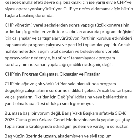
kesecek muhalefeti devre dışı bırakmak için ise yargı eliyle CHP’ye
siyasi operasyonlar yürütüyor. CHP’ye nefes aldırmamak için bütün
tuşlara basılmış durumda.
CHP yönetimi, yerel seçimlerden sonra yaptığı tüzük kongresinin
ardından; iç gerilimler ve iktidar saldırıları arasında program değişimi
için çalışmalar ve tartışmalar yürütüyor. Partinin kuruluş etkinlikleri
kapsamında program çalıştayı ve parti içi toplantılar yapıldı. Ancak
mahkemelerdeki seçim iptal davaları ve belediyelere yönelik
operasyonlar nedeniyle, bu süreci tamamlayacak program
kurultayının ne zaman yapılacağı şimdilik netleşmiş değil.
CHP’nin Program Çalışması, Çıkmazlar ve Fırsatlar
CHP’nin ağır ve çok yönlü iktidar saldırıları altında program
değişikliği çalışmalarını sürdürmesi dikkat çekici. Ancak bu tartışma
ve çalışmaların, “İktidar İçin Değişim” iddiasına veya beklentisine
yanıt olma kapasitesi oldukça sınırlı görünüyor.
Bu, masa başı bir yorum değil. Barış Vakfı Başkanı sıfatıyla 5 Eylül
2025 Cuma günü Ankara Genel Merkez binasında yapılan çalıştay
toplantısına katıldığımda edindiğim gözlem ve vardığım sonuçtur.
Beş yüzün üzerinde uzman, akademisyen ve sivil toplum