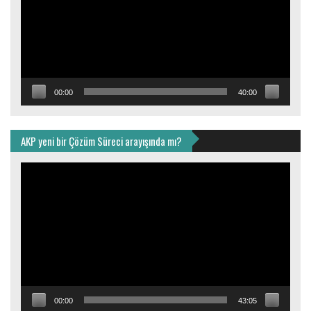
00:00
40:00
AKP yeni bir Çözüm Süreci arayışında mı?
Video
oynatıcı
00:00
43:05