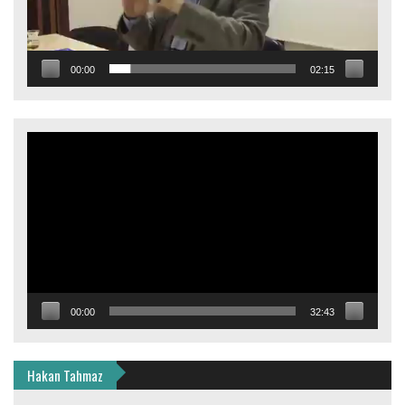
00:00
02:15
Video
oynatıcı
00:00
32:43
Hakan Tahmaz