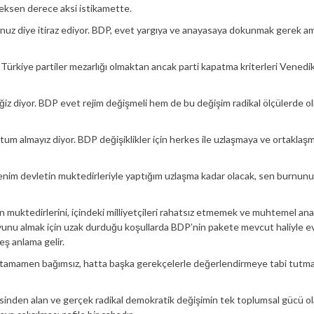
 seksen derece aksi istikamette.
z diye itiraz ediyor. BDP, evet yargıya ve anayasaya dokunmak gerek a
Türkiye partiler mezarlığı olmaktan ancak parti kapatma kriterleri Venedi
z diyor. BDP evet rejim değişmeli hem de bu değişim radikal ölçülerde ol
um almayız diyor. BDP değişiklikler için herkes ile uzlaşmaya ve ortaklaş
benim devletin muktedirleriyle yaptığım uzlaşma kadar olacak, sen burnun
n muktedirlerini, içindeki milliyetçileri rahatsız etmemek ve muhtemel an
unu almak için uzak durduğu koşullarda BDP’nin pakete mevcut haliyle e
eş anlama gelir.
 tamamen bağımsız, hatta başka gerekçelerle değerlendirmeye tabi tutm
inden alan ve gerçek radikal demokratik değişimin tek toplumsal gücü o