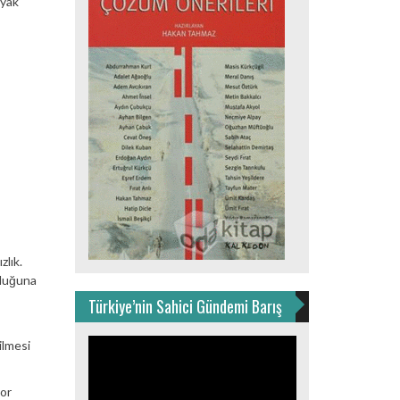
ayak
lık.
uluğuna
Türkiye’nin Sahici Gündemi Barış
Video
ilmesi
oynatıcı
yor