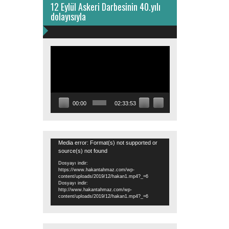
12 Eylül Askeri Darbesinin 40.yılı
dolayısıyla
Video
oynatıcı
00:00
02:33:53
Video
Media error: Format(s) not supported or
source(s) not found
oynatıcı
Dosyayı indir:
https://www.hakantahmaz.com/wp-
content/uploads/2019/12/hakan1.mp4?_=6
Dosyayı indir:
http://www.hakantahmaz.com/wp-
content/uploads/2019/12/hakan1.mp4?_=6