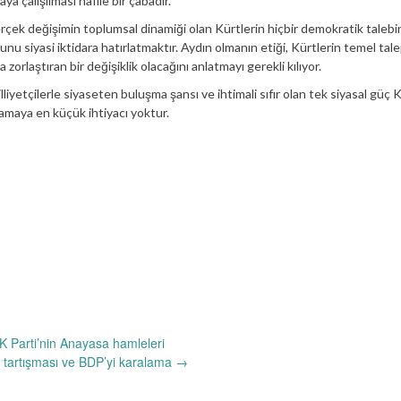
ya çalışılması nafile bir çabadır.
çek değişimin toplumsal dinamiği olan Kürtlerin hiçbir demokratik talebi
u siyasi iktidara hatırlatmaktır. Aydın olmanın etiği, Kürtlerin temel tale
orlaştıran bir değişiklik olacağını anlatmayı gerekli kılıyor.
yetçilerle siyaseten buluşma şansı ve ihtimali sıfır olan tek siyasal güç 
lamaya en küçük ihtiyacı yoktur.
 Parti’nin Anayasa hamleleri
tartışması ve BDP’yi karalama
→