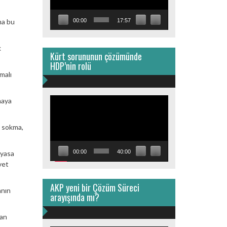
00:00
17:57
ma bu
k
Kürt sorununun çözümünde
HDP’nin rolü
malı
Video
maya
oynatıcı
u sokma,
00:00
40:00
ayasa
vet
AKP yeni bir Çözüm Süreci
anın
arayışında mı?
lan