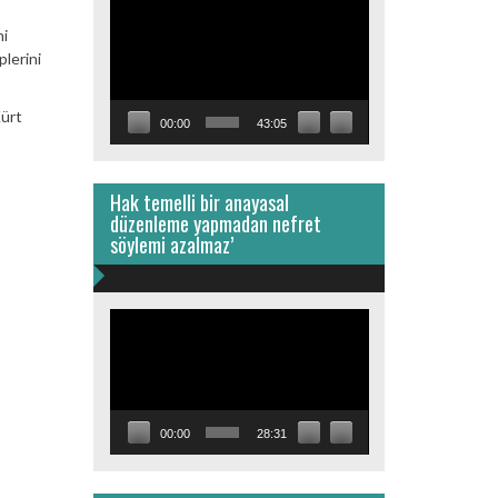
Video
oynatıcı
ni
plerini
Kürt
00:00
43:05
Hak temelli bir anayasal
düzenleme yapmadan nefret
söylemi azalmaz’
Video
oynatıcı
00:00
28:31