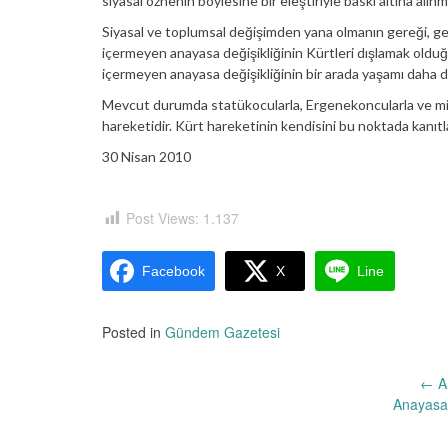
siyasal öznenin böylesine bir eleştiriyle baskı altına alınma
Siyasal ve toplumsal değişimden yana olmanın gereği, ger
içermeyen anayasa değişikliğinin Kürtleri dışlamak olduğun
içermeyen anayasa değişikliğinin bir arada yaşamı daha da z
Mevcut durumda statükocularla, Ergenekoncularla ve milli
hareketidir. Kürt hareketinin kendisini bu noktada kanıt
30 Nisan 2010
Post Views:
1.137
Facebook
X
Line
Posted in
Gündem Gazetesi
Yazı
←
AK
Anayasa 
dolaşımı