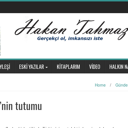
YLEŞİ
ESKİ YAZILAR
KİTAPLARIM
VİDEO
HALKIN N
Home
/
Günde
’nin tutumu