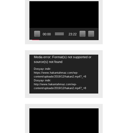
Video
oynatıcı
00:00
23:22
Video
Media error: Format(s) not supported or
source(s) not found
oynatıcı
Dosyayı indir:
https://www.hakantahmaz.com/wp-
content/uploads/2019/12/hakan2.mp4?_=8
Dosyayı indir:
http://www.hakantahmaz.com/wp-
content/uploads/2019/12/hakan2.mp4?_=8
Video
oynatıcı