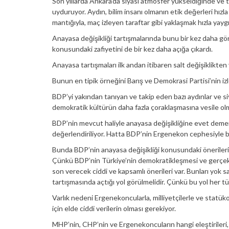
Son yıllarda Ankara’da siyasi atmosfer yükseldiğinde ve 
uyduruyor. Aydın, bilim insanı olmanın etik değerleri hızla 
mantığıyla, maç izleyen taraftar gibi yaklaşmak hızla yayg
Anayasa değişikliği tartışmalarında bunu bir kez daha gö
konusundaki zafiyetini de bir kez daha açığa çıkardı.
Anayasa tartışmaları ilk andan itibaren salt değişiklikten
Bunun en tipik örneğini Barış ve Demokrasi Partisi’nin iz
BDP’yi yakından tanıyan ve takip eden bazı aydınlar ve si
demokratik kültürün daha fazla çoraklaşmasına vesile ol
BDP’nin mevcut haliyle anayasa değişikliğine evet demem
değerlendiriliyor. Hatta BDP’nin Ergenekon cephesiyle b
Bunda BDP’nin anayasa değişikliği konusundaki önerileri
Çünkü BDP’nin Türkiye’nin demokratikleşmesi ve gerçek 
son verecek ciddi ve kapsamlı önerileri var. Bunları yo
tartışmasında açtığı yol görülmelidir. Çünkü bu yol her 
Varlık nedeni Ergenekoncularla, milliyetçilerle ve statüko
için elde ciddi verilerin olması gerekiyor.
MHP’nin, CHP’nin ve Ergenekoncuların hangi eleştirileri, BD