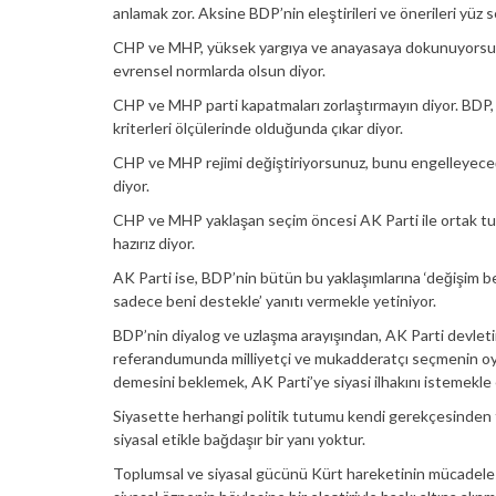
anlamak zor. Aksine BDP’nin eleştirileri ve önerileri yüz
CHP ve MHP, yüksek yargıya ve anayasaya dokunuyorsunu
evrensel normlarda olsun diyor.
CHP ve MHP parti kapatmaları zorlaştırmayın diyor. BDP, 
kriterleri ölçülerinde olduğunda çıkar diyor.
CHP ve MHP rejimi değiştiriyorsunuz, bunu engelleyeceği
diyor.
CHP ve MHP yaklaşan seçim öncesi AK Parti ile ortak tut
hazırız diyor.
AK Parti ise, BDP’nin bütün bu yaklaşımlarına ‘değişim 
sadece beni destekle’ yanıtı vermekle yetiniyor.
BDP’nin diyalog ve uzlaşma arayışından, AK Parti devleti
referandumunda milliyetçi ve mukadderatçı seçmenin oy
demesini beklemek, AK Parti’ye siyasi ilhakını istemekle 
Siyasette herhangi politik tutumu kendi gerekçesinden
siyasal etikle bağdaşır bir yanı yoktur.
Toplumsal ve siyasal gücünü Kürt hareketinin mücadeles