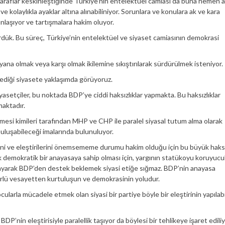
taraflar keskinleştiğinde Türkiye’nin entelektüel camiası da buna hemen 
ve kolaylıkla ayaklar altına alınabiliniyor. Sorunlara ve konulara ak ve kara
ınlaşıyor ve tartışmalara hakim oluyor.
rdük. Bu süreç, Türkiye’nin entelektüel ve siyaset camiasının demokrasi
 yana olmak veya karşı olmak ikilemine sıkıştırılarak sürdürülmek isteniyor.
lediği siyasete yaklaşımda görüyoruz.
yasetçiler, bu noktada BDP’ye ciddi haksızlıklar yapmakta. Bu haksızlıklar
maktadır.
esi kimileri tarafından MHP ve CHP ile paralel siyasal tutum alma olarak
uluşabileceği imalarında bulunuluyor.
ni ve eleştirilerini önemsememe durumu hakim olduğu için bu büyük haksız
demokratik bir anayasaya sahip olması için, yargının statükoyu koruyuc
k sayarak BDP’den destek beklemek siyasi etiğe sığmaz. BDP’nin anayasa
türlü vesayetten kurtuluşun ve demokrasinin yoludur.
cularla mücadele etmek olan siyasi bir partiye böyle bir eleştirinin yapılab
P’nin eleştirisiyle paralellik taşıyor da böylesi bir tehlikeye işaret edili