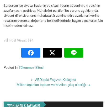
Bu durum ise siyasal iradenin ve siyasi liderin güveninin, kredisinin
zayıflamasını getiriyor. Muhalefet partileri bu sorunu aştıklarında,
siyaset direksiyonunu muhafazakâr zemine göre ayarlamak yerine
rotalarını evrensel değerlerle belirlediklerinde, başarı olmamaları için
hiçbir neden kalmaz.
Post Views:
894
Posted in
Tükenmez Sitesi
Yazı
←
ABD’deki Faşizan Kalkışma
dolaşımı
Militanlaştırılan toplum ve krizden çıkış olasılığı
→
YAYINLANAN KİTAPLARIM