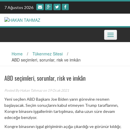
Skip
7 Ağustos 2026
to
content
Toggle
navigation
Home
/
Tükenmez Sitesi
/
ABD seçimleri, sorunlar, risk ve imkân
ABD seçimleri, sorunlar, risk ve imkân
Posted By
Hakan Tahmaz
on 19 Ocak 2021
Yeni seçilen ABD Başkanı Joe Biden yarın görevine resmen
başlayacak. Seçim sonuçlarını kabul etmeyen Trump taraflarının,
Kongre binasını işgallerinin tartışılması, daha uzun süre devam
edeceğe benziyor.
Kongre binasının işgal girişiminin açığa çıkardığı ve görünür kıldığı;