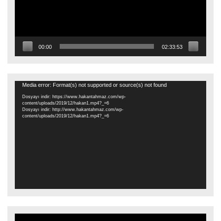
00:00
02:33:53
Video
Media error: Format(s) not supported or source(s) not found
oynatıcı
Dosyayı indir: https://www.hakantahmaz.com/wp-
content/uploads/2019/12/hakan1.mp4?_=6
Dosyayı indir: http://www.hakantahmaz.com/wp-
content/uploads/2019/12/hakan1.mp4?_=6
Video