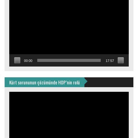
Video
oynatıcı
00:00
17:57
Kürt sorununun çözümünde HDP’nin rolü
Video
oynatıcı