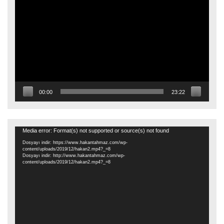
oynatıcı
00:00
23:22
Video
Media error: Format(s) not supported or source(s) not found
oynatıcı
Dosyayı indir: https://www.hakantahmaz.com/wp-
content/uploads/2019/12/hakan2.mp4?_=8
Dosyayı indir: http://www.hakantahmaz.com/wp-
content/uploads/2019/12/hakan2.mp4?_=8