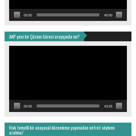
00:00
40:00
AKP yeni bir Çözüm Süreci arayışında mı?
Video
oynatıcı
00:00
43:05
Hak temelli bir anayasal düzenleme yapmadan nefret söylemi
azalmaz’