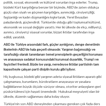
politik, sosyal, ekonomik ve kültürel sorunları inşa ederler. Trump,
bizdeki Kürt karşıtlığına benzer bir biçimde, ABD’de zaten oldukça
güçlü olan siyah ve göçmen karşıtlığını, ayrımcılığı, cinsiyetçiliği,
faşizanlığı ve kadın düşmanlığını kışkırtarak, Yerel Beyazları
palazlandırdı, güçlendirdi. Türkiye’de olduğu gibi toplumsal kültürel,
ekonomik ve sosyal değişim yarattı. Her iki ülkede de ırkçı, milliyetçi,
ayrımcı, cinsiyetçi siyasal sorunlar, bizzat iktidar tarafından inşa
edildi, yaratıldı.
ABD ile Türkiye arasındaki fark, güçler ayrılığının, denge denetimin
ilkelerinin ABD’de hala geçerli olmasıdır. Yargının bağımsızlığı ve
tarafsızlığı olarak tanımlanan temel prensiplerin geçerliğini koruması
ve anayasaya sadakat konusundaki kurumsal duyarlılık, Trump’ı ve
faşistleri frenledi. Bizde ise yargı, neredeyse iktidar partisinin tam
kapasiteyle çalışan parti disiplin kurulu gibi işliyor.
Hiç kuşkusuz, bizdeki gibi yargının adeta siyasal iktidarın aparatı gibi
çalışmaması, kurumların, bürokratların anayasaya ve yasalara
bağlılıklarının büyük ölçüde sürüyor olması, otoriter anlayışların geri
püskürtülmesi için hayati önemdedir. Hukuksal meşruiyeti olan bir
ülkede, düzenin sağlanması daha kolay oluyor.
Türkiye’nin son ABD deneyimden çıkarması gereken çok fazla ders