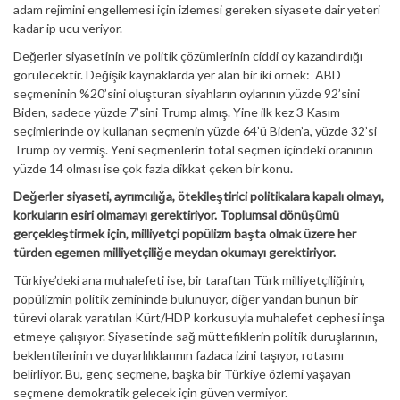
adam rejimini engellemesi için izlemesi gereken siyasete dair yeteri
kadar ip ucu veriyor.
Değerler siyasetinin ve politik çözümlerinin ciddi oy kazandırdığı
görülecektir. Değişik kaynaklarda yer alan bir iki örnek: ABD
seçmeninin %20’sini oluşturan siyahların oylarının yüzde 92’sini
Biden, sadece yüzde 7’sini Trump almış. Yine ilk kez 3 Kasım
seçimlerinde oy kullanan seçmenin yüzde 64’ü Biden’a, yüzde 32’si
Trump oy vermiş. Yeni seçmenlerin total seçmen içindeki oranının
yüzde 14 olması ise çok fazla dikkat çeken bir konu.
Değerler siyaseti, ayrımcılığa, ötekileştirici politikalara kapalı olmayı,
korkuların esiri olmamayı gerektiriyor. Toplumsal dönüşümü
gerçekleştirmek için, milliyetçi popülizm başta olmak üzere her
türden egemen milliyetçiliğe meydan okumayı gerektiriyor.
Türkiye’deki ana muhalefeti ise, bir taraftan Türk milliyetçiliğinin,
popülizmin politik zemininde bulunuyor, diğer yandan bunun bir
türevi olarak yaratılan Kürt/HDP korkusuyla muhalefet cephesi inşa
etmeye çalışıyor. Siyasetinde sağ müttefiklerin politik duruşlarının,
beklentilerinin ve duyarlılıklarının fazlaca izini taşıyor, rotasını
belirliyor. Bu, genç seçmene, başka bir Türkiye özlemi yaşayan
seçmene demokratik gelecek için güven vermiyor.