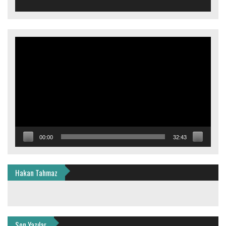
Video
oynatıcı
00:00
32:43
Hakan Tahmaz
Son Yazılar