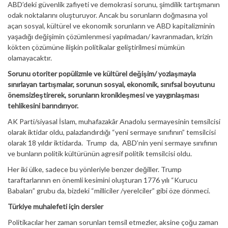
ABD’deki güvenlik zafiyeti ve demokrasi sorunu, şimdilik tartışmanın
odak noktalarını oluşturuyor. Ancak bu sorunların doğmasına yol
açan sosyal, kültürel ve ekonomik sorunların ve ABD kapitalizminin
yaşadığı değişimin çözümlenmesi yapılmadan/ kavranmadan, krizin
kökten çözümüne ilişkin politikalar geliştirilmesi mümkün
olamayacaktır.
Sorunu otoriter popülizmle ve kültürel değişim/ yozlaşmayla
sınırlayan tartışmalar, sorunun sosyal, ekonomik, sınıfsal boyutunu
önemsizleştirerek, sorunların kronikleşmesi ve yaygınlaşması
tehlikesini barındırıyor.
AK Parti/siyasal İslam, muhafazakâr Anadolu sermayesinin temsilcisi
olarak iktidar oldu, palazlandırdığı “yeni sermaye sınıfının” temsilcisi
olarak 18 yıldır iktidarda. Trump da, ABD’nin yeni sermaye sınıfının
ve bunların politik kültürünün agresif politik temsilcisi oldu.
Her iki ülke, sadece bu yönleriyle benzer değiller. Trump
taraftarlarının en önemli kesimini oluşturan 1776 yılı “Kurucu
Babaları” grubu da, bizdeki “milliciler /yerelciler” gibi öze dönmeci.
Türkiye muhalefeti için dersler
Politikacılar her zaman sorunları temsil etmezler, aksine çoğu zaman