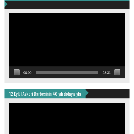
Video
oynatıcı
00:00
28:31
12 Eylül Askeri Darbesinin 40.yılı dolayısıyla
Video
oynatıcı