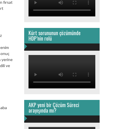
n fırsat
rt
Kürt sorununun çözümünde
z
HDP’nin rolü
 benim
 sonuç
a yerine
ili ve
AKP yeni bir Çözüm Süreci
saba
arayışında mı?