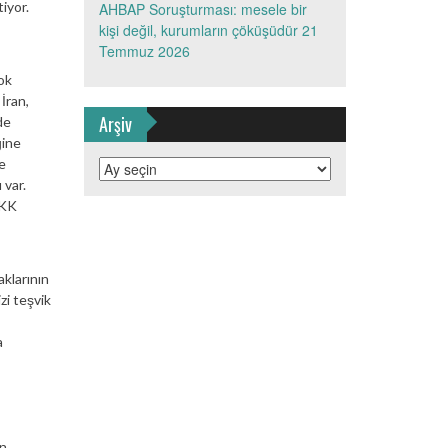
tiyor.
AHBAP Soruşturması: mesele bir
kişi değil, kurumların çöküşüdür
21
Temmuz 2026
ok
İran,
Arşiv
de
ğine
de
Arşiv
 var.
PKK
aklarının
zi teşvik
a
on