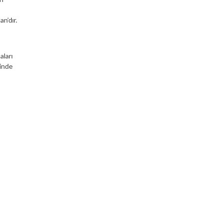
n’dır.
aları
ğinde