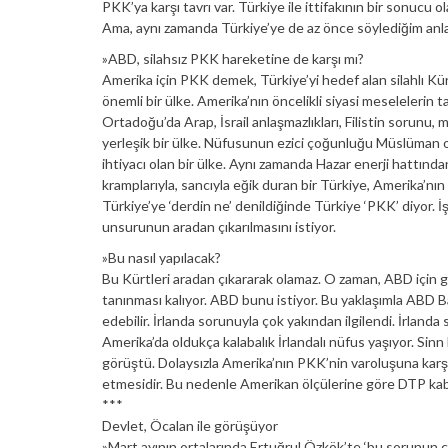
PKK’ya karşı tavrı var. Türkiye ile ittifakının bir sonucu o
Ama, aynı zamanda Türkiye’ye de az önce söylediğim anlamda 
»ABD, silahsız PKK hareketine de karşı mı?
Amerika için PKK demek, Türkiye’yi hedef alan silahlı K
önemli bir ülke. Amerika’nın öncelikli siyasi meselelerin 
Ortadoğu’da Arap, İsrail anlaşmazlıkları, Filistin sorunu,
yerleşik bir ülke. Nüfusunun ezici çoğunluğu Müslüman o
ihtiyacı olan bir ülke. Aynı zamanda Hazar enerji hattınd
kramplarıyla, sancıyla eğik duran bir Türkiye, Amerika’nın 
Türkiye’ye ‘derdin ne’ denildiğinde Türkiye ‘PKK’ diyor. İ
unsurunun aradan çıkarılmasını istiyor.
»Bu nasıl yapılacak?
Bu Kürtleri aradan çıkararak olamaz. O zaman, ABD için ge
tanınması kalıyor. ABD bunu istiyor. Bu yaklaşımla ABD B
edebilir. İrlanda sorunuyla çok yakından ilgilendi. İrlanda 
Amerika’da oldukça kalabalık İrlandalı nüfus yaşıyor. Sin
görüştü. Dolaysızla Amerika’nın PKK’nin varoluşuna karşı 
etmesidir. Bu nedenle Amerikan ölçülerine göre DTP kabul 
***
Devlet, Öcalan ile görüşüyor
»Mart ayının ortalarında Ertuğrul Özkök’te ‘bu sorunun ç