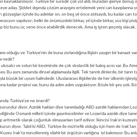
 kaynaklanmıyor. Türkiye bir süredir çok yol aldı. Buradan geriye dönüş 
meye aday. Şiddet dışında çözüm arayışını ertelemek yeni can kayıplarına y
 gözyaşları içinde bu adımlar on, on beş yıl önce atılsaydı, bu kadar can t
asyon yapılıyor; belki de önümüzdeki birkaç yıl içinde birkaç yüz kişi pisi
üp biz bunu üç sene önce atabilirdik denecek. Ama iş işten geçmiş olacak.
lduğu ve Türkiye’nin de buna zorlandığına ilişkin yaygın bir kanaat var
ı nedir?
ulusalcı ve solun bir kesiminde de çok skolastik bir bakış acısı var. Bu Ame
ey. Bu aynı zamanda dinsel algılamayla ilgili. Tek tanrılı dinlerde, bir tanrı t
la büyük bir uyum halindedir. Uluslararası ilişkilerde de her ülkenin işleyiş
ına kadar projesi var, bunu da adım adım uygulatıyor. Böyle bir şey yok. Bö
ında Türkiye’ye ne önerdi?
orundur diyor. Azınlık hakları diye tanımladığı ABD azınlık haklarından Lo
ndiğinde Osmanlı milleti içinde gayrimüslimler ve Lozan’da azınlık diye tan
lup aritmetik olarak çoğunluk olmayanları tarif ediyor. İkincisi Irak’ın kuzeyi
 kurun diyor. Tabii ki ABD, Türkiye ile müttefik olduğu için hem de Irak’tan
 Kuzey Irak’ta mevzilenmiş silahlı bir örgütün varlığına iyi bakmıyor. Bu a