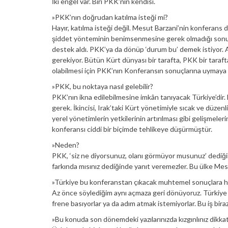
İki engel var. Biri PKK’nın kendisi.
»PKK’nın doğrudan katılma isteği mi?
Hayır, katılma isteği değil. Mesut Barzani’nin konferan
şiddet yönteminin benimsenmesine gerek olmadığı sonucu
destek aldı. PKK’ya da dönüp ‘durum bu’ demek istiyor. 
gerekiyor. Bütün Kürt dünyası bir tarafta, PKK bir taraf
olabilmesi için PKK’nın Konferansın sonuçlarına uymaya 
»PKK, bu noktaya nasıl gelebilir?
PKK’nın ikna edilebilmesine imkân tanıyacak Türkiye’dir. 
gerek. İkincisi, Irak’taki Kürt yönetimiyle sıcak ve düzen
yerel yönetimlerin yetkilerinin artırılması gibi gelişme
konferansı ciddi bir biçimde tehlikeye düşürmüştür.
»Neden?
PKK, ‘siz ne diyorsunuz, olanı görmüyor musunuz’ dediği
farkında mısınız dediğinde yanıt veremezler. Bu ülke Mesu
»Türkiye bu konferanstan çıkacak muhtemel sonuçlara ha
Az önce söylediğim aynı açmaza geri dönüyoruz. Türkiye
frene basıyorlar ya da adım atmak istemiyorlar. Bu iş b
»Bu konuda son dönemdeki yazılarınızda kızgınlınız dikk