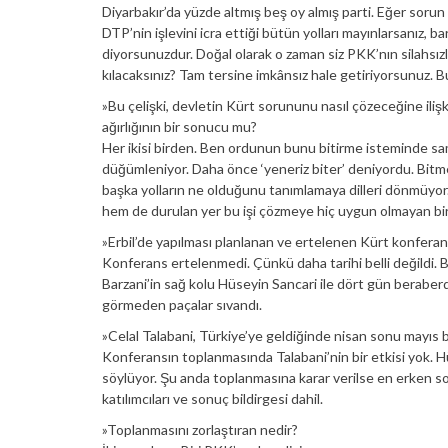
Diyarbakır’da yüzde altmış beş oy almış parti. Eğer sorun
DTP’nin işlevini icra ettiği bütün yolları mayınlarsanız, 
diyorsunuzdur. Doğal olarak o zaman siz PKK’nın silahsı
kılacaksınız? Tam tersine imkânsız hale getiriyorsunuz. 
»Bu çelişki, devletin Kürt sorununu nasıl çözeceğine ili
ağırlığının bir sonucu mu?
Her ikisi birden. Ben ordunun bunu bitirme isteminde 
düğümleniyor. Daha önce ‘yeneriz biter’ deniyordu. Bitm
başka yolların ne olduğunu tanımlamaya dilleri dönmüyor. 
hem de durulan yer bu işi çözmeye hiç uygun olmayan bir ye
»Erbil’de yapılması planlanan ve ertelenen Kürt konferans
Konferans ertelenmedi. Çünkü daha tarihi belli değildi
Barzani’in sağ kolu Hüseyin Sancari ile dört gün beraber
görmeden paçalar sıvandı.
»Celal Talabani, Türkiye’ye geldiğinde nisan sonu mayıs 
Konferansın toplanmasında Talabani’nin bir etkisi yok. 
söylüyor. Şu anda toplanmasına karar verilse en erken so
katılımcıları ve sonuç bildirgesi dahil.
»Toplanmasını zorlaştıran nedir?