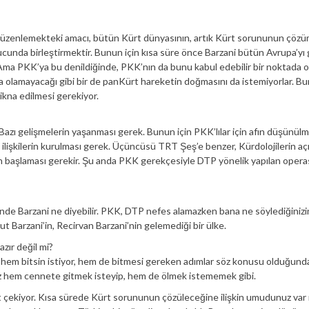
s düzenlemekteki amacı, bütün Kürt dünyasının, artık Kürt sorununun çözü
nda birleştirmektir. Bunun için kısa süre önce Barzani bütün Avrupa’yı 
Ama PKK’ya bu denildiğinde, PKK’nın da bunu kabul edebilir bir noktada o
ta olamayacağı gibi bir de panKürt hareketin doğmasını da istemiyorlar. B
ikna edilmesi gerekiyor.
Bazı gelişmelerin yaşanması gerek. Bunun için PKK’lılar için afın düşünülm
li ilişkilerin kurulması gerek. Üçüncüsü TRT Şeş’e benzer, Kürdolojilerin açı
lerin başlaması gerekir. Şu anda PKK gerekçesiyle DTP yönelik yapılan oper
nde Barzani ne diyebilir. PKK, DTP nefes alamazken bana ne söylediğinizi
t Barzani’in, Recirvan Barzani’nin gelemediği bir ülke.
zır değil mi?
 hem bitsin istiyor, hem de bitmesi gereken adımlar söz konusu olduğund
iraz hem cennete gitmek isteyip, hem de ölmek istememek gibi.
at çekiyor. Kısa sürede Kürt sorununun çözüleceğine ilişkin umudunuz var