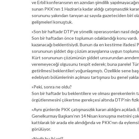
ve Erbil konferansının en azından şimdilik yapılmayacağını
sunan PKK’nın 1 Haziran’a kadar aldığı çatışmasızlık kara
sorununu yakından tanıyan az sayıda gazeteciden biri ol
gelişmeleri konuştuk.
»Son bir haftadır DTP’ye yönelik operasyonları nasıl değ
Son bir haftadan önce toplumun odaklandığı konu vardı.
kazanacağı beklentisiydi. Bunun da en kestirme ifadesi P
sorununun şiddet dışı çözüm arayışlarına uygun toplumsal 
Kürt sorununun çözümünün şiddet unsurundan arındırmas
veremeyeceği olgusunu tespit ederek; buna parelel Türkiye
getirilmesi beklentileri yoğunlaşmıştı. Özellikle sene ba
edebiyatı bölümlerinin açılması tartışması bu genel yaklaş
»Peki, sonra ne oldu?
Son bir haftadır bu beklentilere ve olması gerekenlerin 
örgütlenmesini çökertme gerekçesi altında DTP’nin fiziki
»Aynı günlerde PKK çatışmasızlık kararı aldığını açıkladı
Genelkurmay Başkanı’nın 14 Nisan konuşma metnini çok d
kattılarak bir arada ele alındığında ve PKK’nın da eylemsi
görülüyor.
»Nedir bu iki yol?