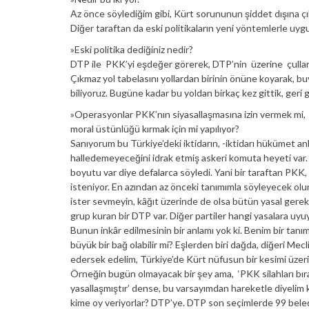
Az önce söylediğim gibi, Kürt sorununun şiddet dışına çıka
Diğer taraftan da eski politikaların yeni yöntemlerle uy
»Eski politika dediğiniz nedir?
DTP ile PKK’yi eşdeğer görerek, DTP’nin üzerine çullanma
Çıkmaz yol tabelasını yollardan birinin önüne koyarak, 
biliyoruz. Bugüne kadar bu yoldan birkaç kez gittik, geri g
»Operasyonlar PKK’nın siyasallaşmasına izin vermek mi,
moral üstünlüğü kırmak için mi yapılıyor?
Sanıyorum bu Türkiye’deki iktidarın, -iktidarı hükümet a
halledemeyeceğini idrak etmiş askeri komuta heyeti var.
boyutu var diye defalarca söyledi. Yani bir taraftan PKK
isteniyor. En azından az önceki tanımımla söyleyecek olu
ister sevmeyin, kâğıt üzerinde de olsa bütün yasal gerek
grup kuran bir DTP var. Diğer partiler hangi yasalara uyuy
Bunun inkâr edilmesinin bir anlamı yok ki. Benim bir tan
büyük bir bağ olabilir mi? Eşlerden biri dağda, diğeri Mecli
edersek edelim, Türkiye’de Kürt nüfusun bir kesimi üzeri
Örneğin bugün olmayacak bir şey ama, ‘PKK silahları bır
yasallaşmıştır’ dense, bu varsayımdan hareketle diyelim k
kime oy veriyorlar? DTP’ye. DTP son seçimlerde 99 beledi