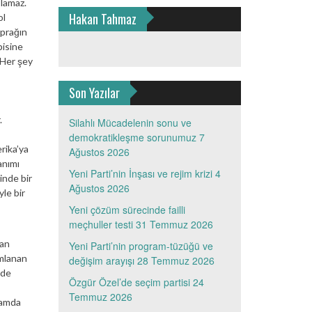
olamaz.
Hakan Tahmaz
ol
oprağın
pisine
 Her şey
Son Yazılar
.
Silahlı Mücadelenin sonu ve
demokratikleşme sorunumuz
7
rika’ya
Ağustos 2026
anımı
Yeni Parti’nin İnşası ve rejim krizi
4
inde bir
Ağustos 2026
yle bir
Yeni çözüm sürecinde failli
meçhuller testi
31 Temmuz 2026
zan
Yeni Parti’nin program-tüzüğü ve
ımlanan
değişim arayışı
28 Temmuz 2026
nde
Özgür Özel’de seçim partisi
24
Temmuz 2026
nlamda