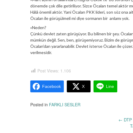
dönemde çok dile getiriliyor. Sizce Öcalan temel aktö
Hâlâ önemli aktör. Yani Öcalan PKK lideri, son söz ona ait
Öcalan ile görüşülmeli mi diye sormanın bir anlamı yok.
»Neden?
Çünkü devlet zaten görüşüyor. Bu bilinen bir şey. Öcalan
mümkün değil. Sen, ben, görüşemiyoruz. Bizim de görüş
Öcalan’dan yararlanabilir. Devlet isterse Öcalan ile çöze
verilmesidir.
Post Views:
1.106
Facebook
X
Line
Posted in
FARKLI SESLER
Yazı
←
DTP 
T