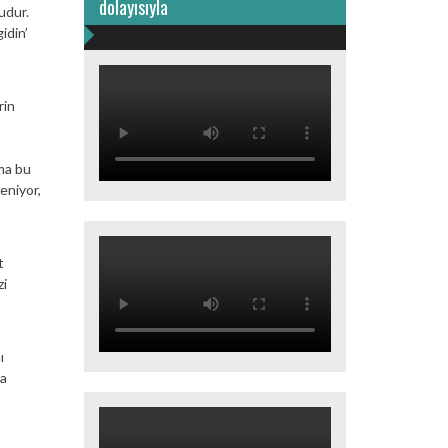
dolayısıyla
udur.
idin’
rin
ma bu
eniyor,
t
zi
ı
na