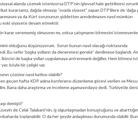
 siyasal alanda çözmek isteniyorsa DTP’nin işlevsel hale getirilmesi zorunl
barikat kurarsanız, dağda olmayıp “ovada siyaset” yapan DTP’lilere de ‘dağa g
zlanmasını ya da Kürt sorununun şiddetten arındırılmasını nasıl mümkün
Bu eski siyasete devam etmektir.
şkin karar verememiş olmasının mı, yoksa çatışmanın bitmesini istemeyenle
samimi olduğunu düşünüyorum. Sorun bunun nasıl olacağı noktasında
edi. Bu sefer ‘başka yolların da denenmesi gerekir’ denilmeye başlandı. A
İkincisi de başka yolları uygulamaya antrenmanlı değiller. Hem bitmesi ist
r, böyle bir çelişki var.
ının çözüme nasıl katkısı olabilir?
. Ben geçen hafta KDP adına konferansı düzenleme görevi verilen ve Mesu
dim. Bana daha araştırma ve inceleme aşamasındayız dedi. Türkiye’de deni
başı demişti?
Hüseyin de Celal Talabani’nin, iş olgunlaşmadan konuştuğunu ve abarttığın
nbaharda toplanabilir. O da her şeyde anlaşılması durumunda olabilir. Bu