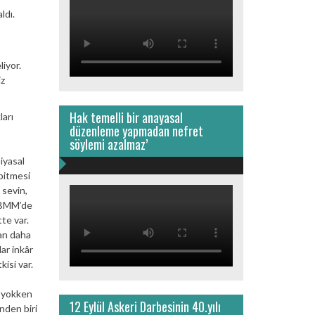
ldı.
iyor.
iz
Hak temelli bir anayasal
ları
düzenleme yapmadan nefret
söylemi azalmaz’
iyasal
 bitmesi
 sevin,
 TBMM’de
te var.
dan daha
dar inkâr
isi var.
, yokken
12 Eylül Askeri Darbesinin 40.yılı
nden biri