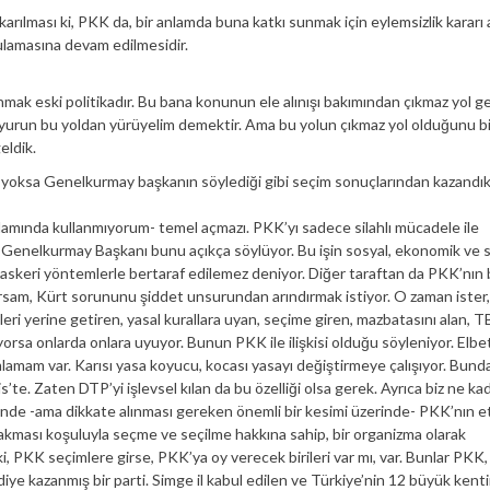
rılması ki, PKK da, bir anlamda buna katkı sunmak için eylemsizlik kararı a
gulamasına devam edilmesidir.
k eski politikadır. Bu bana konunun ele alınışı bakımından çıkmaz yol gel
buyurun bu yoldan yürüyelim demektir. Ama bu yolun çıkmaz yol olduğunu b
eldik.
 yoksa Genelkurmay başkanın söylediği gibi seçim sonuçlarından kazandık
nlamında kullanmıyorum- temel açmazı. PKK’yı sadece silahlı mücadele ile
 Genelkurmay Başkanı bunu açıkça söylüyor. Bu işin sosyal, ekonomik ve s
, askeri yöntemlerle bertaraf edilemez deniyor. Diğer taraftan da PKK’nın
rsam, Kürt sorununu şiddet unsurundan arındırmak istiyor. O zaman ister,
leri yerine getiren, yasal kurallara uyan, seçime giren, mazbatasını alan,
orsa onlarda onlara uyuyor. Bunun PKK ile ilişkisi olduğu söyleniyor. Elbet
ımlamam var. Karısı yasa koyucu, kocası yasayı değiştirmeye çalışıyor. Bun
s’te. Zaten DTP’yi işlevsel kılan da bu özelliği olsa gerek. Ayrıca biz ne ka
nde -ama dikkate alınması gereken önemli bir kesimi üzerinde- PKK’nın etk
akması koşuluyla seçme ve seçilme hakkına sahip, bir organizma olarak
i, PKK seçimlere girse, PKK’ya oy verecek birileri var mı, var. Bunlar PKK
ye kazanmış bir parti. Simge il kabul edilen ve Türkiye’nin 12 büyük kenti