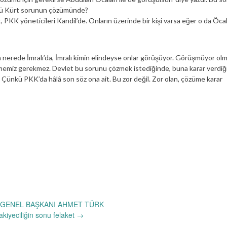
r mü Kürt sorunun çözümünde?
, PKK yöneticileri Kandil’de. Onların üzerinde bir kişi varsa eğer o da Öcala
 nerede İmralı’da, İmralı kimin elindeyse onlar görüşüyor. Görüşmüyor olm
memiz gerekmez. Devlet bu sorunu çözmek istediğinde, buna karar verdi
r. Çünkü PKK’da hâlâ son söz ona ait. Bu zor değil. Zor olan, çözüme karar
GENEL BAŞKANI AHMET TÜRK
akiyeciliğin sonu felaket
→