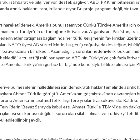
larak, istihbarat ve bilgi veriyor, destek sağlıyor. ABD, PKK’nın bitmesini is
azınlık haklarını tanı, kullandır diyor. Bu proje, program değil, bir tavır.
ürt hareketi demek. Amerika bunu istemiyor. Çünkü Türkiye Amerika için ç
tamamında Türkiye’nin üstünlüğüne ihtiyacı var. Afganistan, Pakistan, Irak, 
 medeniyetler çatışması bağlamında her türlü gelişmenin fay kırıkları üzerin
lan, NATO üyesi AB süreci içinde, bu geniş coğrafyada desteğine, işbirli
an batıya uzanan bir ülkedir. Aşamadığı iç sorunlar nedeniyle iki büklüm mi
beklediği, arzu ettiği rolü oynayamaz. ABD’nin Türkiye’ye çok fazla ihtiyacı
şte Amerika Türkiye’nin gürbüz bir biçimde kendisiyle birlikte olması için 
riye bu meselenin halledilmesi için demokratik haklar temelinde azınlık h
aşkanı Ahmet Türk ile görüştü. Amerika’nın geçmişteki bazı davranışları bi
sorunu Amerika’nın asıl müttefiki İngiltere’yi sıkıntıya sokuyordu. Kaldı ki,
n Fein liderini Beyaz Saray’da kabul etti. Ahmet Türk ile TBMM’de on dakik
çıkması söz konusu değildir, sorun olan silahlı olması ve Türkiye’yi tehdit
edilebilir bir şeydir.
özümü için gerekirse Abdullah Öcalan ile de görüşülsün’ diye yazdı. Bu s