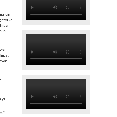
mü için
gezdi ve
lması
unun
esi
lması,
asyon
n
a ya
 mı?