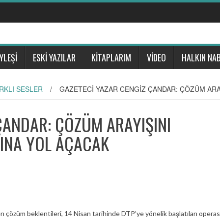
YLEŞİ
ESKİ YAZILAR
KİTAPLARIM
VİDEO
HALKIN NAB
RKLI SESLER
/
GAZETECİ YAZAR CENGİZ ÇANDAR: ÇÖZÜM ARA
ÇANDAR: ÇÖZÜM ARAYIŞINI
RINA YOL AÇACAK
 çözüm beklentileri, 14 Nisan tarihinde DTP’ye yönelik başlatılan operas