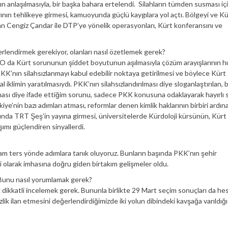
n anlaşılmasıyla, bir başka bahara ertelendi. Silahların tümden susması içi
rının tehlikeye girmesi, kamuoyunda güçlü kaygılara yol açtı. Bölgeyi ve Kü
an Cengiz Çandar ile DTP’ye yönelik operasyonları, Kürt konferansını ve
erlendirmek gerekiyor, olanları nasıl özetlemek gerek?
 O da Kürt sorununun şiddet boyutunun aşılmasıyla çözüm arayışlarının hı
KK’nın silahsızlanmayı kabul edebilir noktaya getirilmesi ve böylece Kürt
iklimin yaratılmasıydı. PKK’nın silahsızlandırılması diye sloganlaştırılan,
ı diye ifade ettiğim sorunu, sadece PKK konusuna odaklayarak hayırlı
’nin bazı adımları atması, reformlar denen kimlik haklarının birbiri ardın
şında TRT Şeş’in yayına girmesi, üniversitelerde Kürdoloji kürsünün, Kürt d
ımı güçlendiren sinyallerdi.
tam ters yönde adımlara tanık oluyoruz. Bunların başında PKK’nın şehir
 olarak imhasına doğru giden birtakım gelişmeler oldu.
. Bunu nasıl yorumlamak gerek?
ikkatli incelemek gerek. Bununla birlikte 29 Mart seçim sonuçları da he
zlik ilan etmesini değerlendirdiğimizde iki yolun dibindeki kavşağa varıldığı