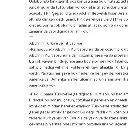
Üslubumda bir kızgınlık söz konusu ama bu umutsuzluktan
Ancak şu anda tutturulan yol çok sıkıntılı sonuçlar üret
açacak. TRT Şeş açıldığında AKP milletvekili İhsan Arslan
altında olmazdı dedi. Şimdi, PKK gerekçesiyle DTP’ye oper
ölecek. Sonra çok olumlu bir adım atılacak, sonra da dön
zamanında yapıldığında anlamlı olur.
**
ABD’nin Türkiye’ye ihtiyacı var
»Kamuoyunda ABD’nin Kürt sorununda bir çözüm programı o
ABD’nin Kürt sorununa dair çözüm projesi ya da program
Bu çok yaygın bir düşünce ama böyle bir şey yok. İslamcı, 
sahip olmadığı vehimler yükleyerek tavır almakla ilgili bir ş
vardır. Yaratıcı her şeye hükmeder ve her şey de, yaratıcıy
Amerika var. Amerika’nın her ülkenin sorunlarının ayrıntıs
Amerika’da yok.
»Peki, Obama Türkiye’ye geldiğinde, Kürt sorunu bağlam
Birincisi, bu sorunu çözün, çözülmesi gereken en önemli s
azınlık tanımından hareket etmiyor. Türkiye’de azınlık de
genel geçer azınlıklar geliyor. Bu değil, farklı kimlikten o
federal Kürt yapısı var. Onunla da yakın ve dostane ilişki
çekilmesinin arifesinde istikrarın bozulmasına yol açacak