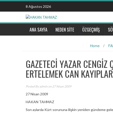
Skip
8 Ağustos 2026
to
content
ANA SAYFA
NEDEN SİTE
ÖZGEÇMİŞ
SÖ
Home
/
FA
GAZETECİ YAZAR CENGİZ 
ERTELEMEK CAN KAYIPLA
Posted By
admin
on 27 Nisan 2009
27 Nisan 2009
HAKAN TAHMAZ
Son aylarda Kürt sorununa ilişkin yeniden gündeme gelen